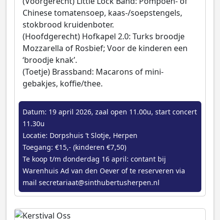
(Voorgerecht) Little Lock Band: Pompoen- of
Chinese tomatensoep, kaas-/soepstengels,
stokbrood kruidenboter.
(Hoofdgerecht) Hofkapel 2.0: Turks broodje
Mozzarella of Rosbief; Voor de kinderen een
‘broodje knak’.
(Toetje) Brassband: Macarons of mini-
gebakjes, koffie/thee.
Datum: 19 april 2026, zaal open 11.00u, start concert
11.30u
Locatie: Dorpshuis ’t Slotje, Herpen
Toegang: €15,- (kinderen €7,50)
Te koop t/m donderdag 16 april: contant bij
Warenhuis Ad van den Oever of te reserveren via
mail secretariaat@sinthubertusherpen.nl